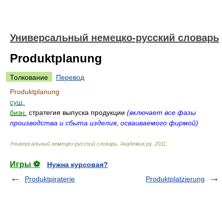
Универсальный немецко-русский словарь
Produktplanung
Толкование
Перевод
Produktplanung
сущ.
бизн.
стратегия выпуска продукции
(включает все фазы
производства и сбыта изделия, осваиваемого фирмой)
Универсальный немецко-русский словарь
.
Академик.ру
.
2011
.
Игры ⚽
Нужна курсовая?
Produktpiraterie
Produktplatzierung